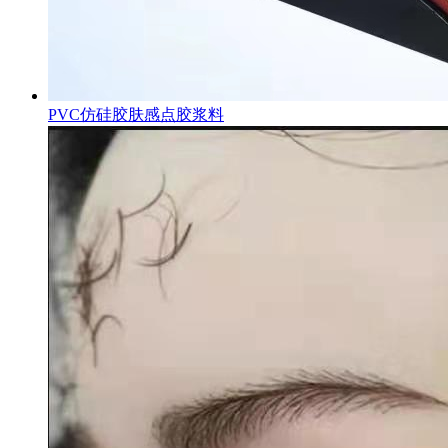
PVC仿硅胶肤感点胶浆料