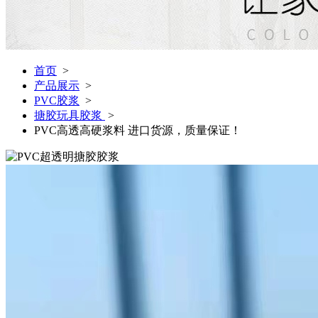
首页
>
产品展示
>
PVC胶浆
>
搪胶玩具胶浆
>
PVC高透高硬浆料 进口货源，质量保证！