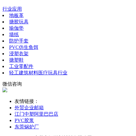
行业应用
地板革
搪胶玩具
瑜伽垫
墙纸
防护手套
PVC仿生鱼饵
浸塑衣架
搪塑鞋
工业零配件
轻工建筑材料医疗玩具行业
微信咨询
友情链接：
外贸企业邮箱
江门中塑阿里巴巴店
PVC胶浆
东莞锅炉厂