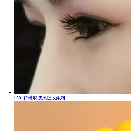
PVC仿硅胶肤感搪胶浆料