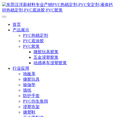
首页
产品展示
PVC热稳定剂
PVC底涂胶
PVC胶浆
搪胶玩具胶浆
五金浸塑胶浆
动感单车浸塑胶浆
行业应用
地板革
搪胶玩具
瑜伽垫
墙纸
防护手套
PVC仿生鱼饵
浸塑衣架
搪塑鞋